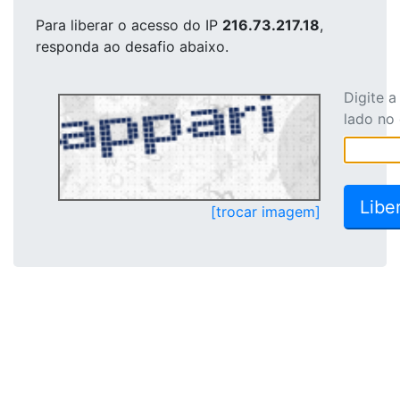
Para liberar o acesso
do IP
216.73.217.18
,
responda ao desafio abaixo.
Digite 
lado no
[trocar imagem]